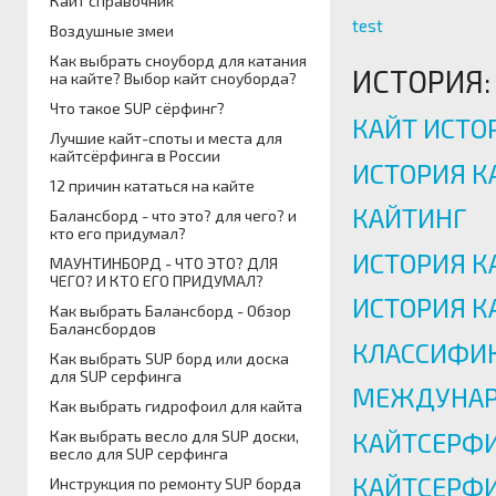
Кайт справочник
test
Воздушные змеи
Как выбрать сноуборд для катания
ИСТОРИЯ:
на кайте? Выбор кайт сноуборда?
Что такое SUP сёрфинг?
КАЙТ ИСТО
Лучшие кайт-споты и места для
кайтсёрфинга в России
ИСТОРИЯ К
12 причин кататься на кайте
КАЙТИНГ
Балансборд - что это? для чего? и
кто его придумал?
ИСТОРИЯ К
МАУНТИНБОРД - ЧТО ЭТО? ДЛЯ
ЧЕГО? И КТО ЕГО ПРИДУМАЛ?
ИСТОРИЯ К
Как выбрать Балансборд - Обзор
Балансбордов
КЛАССИФИ
Как выбрать SUP борд или доска
для SUP серфинга
МЕЖДУНАР
Как выбрать гидрофоил для кайта
КАЙТСЕРФИ
Как выбрать весло для SUP доски,
весло для SUP серфинга
КАЙТСЕРФИН
Инструкция по ремонту SUP борда