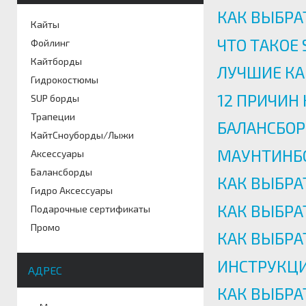
КАК ВЫБРА
Кайты
ЧТО ТАКОЕ
Фойлинг
Кайтборды
ЛУЧШИЕ КА
Гидрокостюмы
12 ПРИЧИН 
SUP борды
Трапеции
БАЛАНСБОРД
КайтСноуборды/Лыжи
МАУНТИНБО
Аксессуары
Балансборды
КАК ВЫБРА
Гидро Аксессуары
КАК ВЫБРА
Подарочные сертификаты
Промо
КАК ВЫБРАТ
ИНСТРУКЦИ
АДРЕС
КАК ВЫБРА