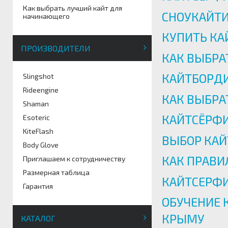
Как выбрать лучший кайт для
СНОУКАЙТИН
начинающего
КУПИТЬ КА
ПРОИЗВОДИТЕЛИ
КАК ВЫБРА
КАЙТБОРДИ
Slingshot
Rideengine
КАК ВЫБРАТ
Shaman
К
АЙТСЁРФИ
Esoteric
KiteFlash
ВЫБОР КАЙ
Body Glove
КАК ПРАВИ
Приглашаем к сотрудничеству
Размерная таблица
КАЙТСЕРФ
Гарантия
ОБУЧЕНИЕ 
КРЫМУ
КАТАЛОГ