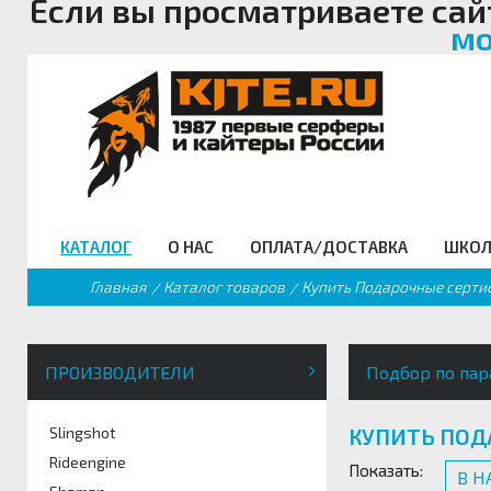
Если вы просматриваете сай
мо
КАТАЛОГ
О НАС
ОПЛАТА/ДОСТАВКА
ШКОЛ
Главная
Каталог товаров
Купить Подарочные серти
Кайты
Кайт клуб
Оплата/Доставка
Виртуальная школа кайтинга
Новости
Внимание мошенники!
SUP борды
Кайт - форум
Бал
Фойлинг
Клубная карта
Гарантия
Школы кайтсерфинга
Наши интернет ресурсы
Трапеции
Кайт FAQ
Гидр
Кайтборды
Команда Кайт ру
Размерная таблица
Кайт- сафари
Фотогалерея
КайтСноуборды/Лыжи
Кайт справочник
Пода
Гидрокостюмы
Для чего нужна школа
Кайт видео
Аксессуары
Тематические ссылк
Про
кайтсерфинга
ПРОИЗВОДИТЕЛИ
Подбор по пар
Slingshot
КУПИТЬ ПОД
Rideengine
Показать:
В 