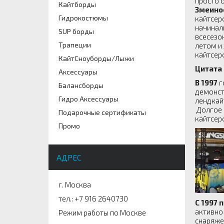
просто 
Кайтборды
Змеино
Гидрокостюмы
кайтсерф
начинал
SUP борды
всесезо
Трапеции
летом и
кайтсер
КайтСноуборды/Лыжи
Цитата 
Аксессуары
В 1997
г
Балансборды
демонст
Гидро Аксессуары
лендкай
Долгое 
Подарочные сертификаты
кайтсерф
Промо
АДРЕС
г. Москва
тел.: +7 916 2640730
С 1997 
активно
Режим работы по Москве
снаряже