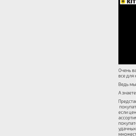
Очень в
все для 
Ведь мы
А знает
Предста
покупат
если це
ассорти
покупат
удачных
множест