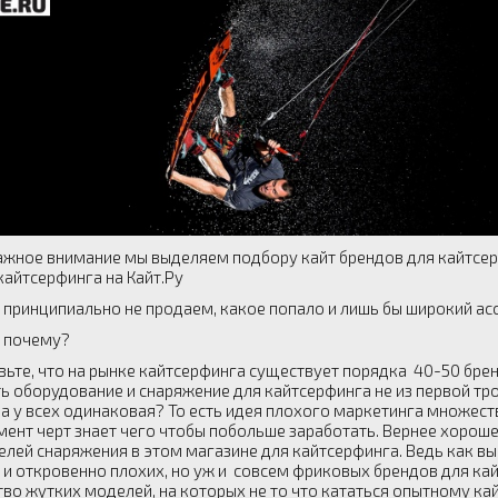
ажное внимание мы выделяем подбору кайт брендов для кайтсер
кайтсерфинга на Кайт.Ру
 принципиально не продаем, какое попало и лишь бы широкий асс
е почему?
вьте, что на рынке кайтсерфинга существует порядка 40-50 брен
ь оборудование и снаряжение для кайтсерфинга не из первой тр
на у всех одинаковая? То есть идея плохого маркетинга множест
мент черт знает чего чтобы побольше заработать. Вернее хороше
елей снаряжения в этом магазине для кайтсерфинга. Ведь как вы
 и откровенно плохих, но уж и совсем фриковых брендов для кай
во жутких моделей, на которых не то что кататься опытному кайт