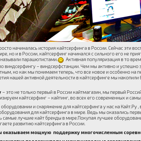
росто начиналась история кайтсерфинга в России. Сейчас эти во
ире, но и в России, кайтсерфинг начинался с сильного его не пр
 называли парашютистами.
Активная популяризация в то вре
по виндсерфингу – виндсерфстанции. Чем мы активно и успешно з
ным, но как мы понимаем теперь, что все новое и особенно на п
етия нашей активной деятельности в кайтсерфинге мы накопили 
у
– это не только первый в России кайтмагазин, мы первый Росси
изируем кайтсерфинг – кайтинг, во всех его современных и самы
оборудовании и снаряжение для кайтсерфинга у нас на Кайт.Ру ,
оборудования для кайтсерфинга в мире. Ведь мы оказались первы
ь самые лучшие кайт бренды в мире.Покупая лучшее оборудование
гаете развитию кайтсерфинга в России.
ы оказываем мощную поддержку многочисленным соревнов
днократно поддерживали и международные соревнования 