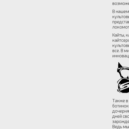
возможн
В нашем
культов
предста
локомот
Кайты, 
кайтсер
культов
все. В м
инновац
Также в
ботинок
дочерня
дней св
зарожде
Ведь мы