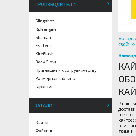
ПРОИЗВОДИТЕЛИ
Slingshot
Rideengine
Shaman
Вот зде
свой>>>
Esoteric
KiteFlash
Команд
Body Glove
КАЙ
Приглашаем к сотрудничеству
ОБО
Размерная таблица
Гарантия
КАЙ
В нашем
КАТАЛОГ
доставк
приобре
кайтсер
Кайты
вам с в
Фойлинг
года
, и