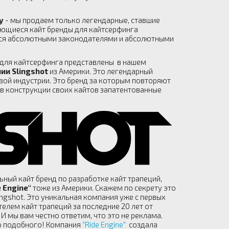
у
- мы продаем только легендарные, ставшие
ющиеся кайт бренды для кайтсерфинга
тся абсолютными законодателями и абсолютными
ы для кайтсерфинга представлены в нашем
ии Slingshot
из Америки. Это легендарный
вой индустрии. Это бренд за которым повторяют
т в конструкции своих кайтов запатентованные
ный кайт бренд по разработке кайт трапеций,
 Engine"
тоже из Америки. Скажем по секрету это
ngshot. Это уникальная компания уже с первых
лем кайт трапеций за последние 20 лет от
И мы вам честно ответим, что это не реклама.
го подобного! Компания
“Ride Engine"
создала