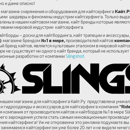
о и даже опасно!
 магазине снаряжения и оборудования для кайтсерфинга
Кайт.Р
ыми шедевры и феномены индустрии кайтсерфинга. Только выда
влены в нашем кайтовом магазине, кайт бренды которые являю
ивами мировой индустрии кайтсерфинга.
кайтборды – доски для кайтбординга, кайт трапеции и аксессуар
ф магазине брендом
№1 в мире,
производителей кайтов
компан
ый бренд кайтов, является культовым эталоном в мировой кайто
ире не существует ни одного кайт бренда, который не используе
ионные разработки от компании
Slingshot.
 нашем магазине для кайтсерфинга Кайт.Ру представлена уникаль
 и гидроодежды и аксессуаров для кайтсерфинга компания
“Ride
я компания от производителя кайтов и кайтбордов №1 в мире Sli
оего зарождения успела стать самым инновационным производите
ния кайтсерфинга! Уж не откровенна это реклама подумаете вы. 
 занимаемся кайтсерфингом уже более 20 лет и не видели ниче