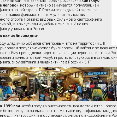
обычный кайт магазин, мы первый российский
кайтклуб “
е логово»
, который активно занимается популязацией
инга в нашей стране. В России все виды кайтсерфинга
ись с наших фильмов об этом удивительном виде
нного спорта. Помимо видовых фильмов о кайтсерфинге
 зимой, мы выпускали и учебные фильмы. И на них
фингу училась вся Россия!
о нас из Википедии:
оду Владимир Бобылёв стал первым, кто на территории СНГ
рировал и популяризировал буксировочный кайтинг во всех его п
тинга. Ему принадлежит идея организации первого в истории Рос
время именно этот кайт-клуб играл ключевую роль в становлени
инга, сноукайтинга и лендкайтинга в России и СНГ.
по 1999 год
, чтобы продемонстрировать все достоинства нового 
 и безвозмездно раздавали сотнями наши видеофильмы, мы даже
ние для кайтсерфинга в обучающие центры по видсерфингу в Рос