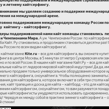
у и летнему кайтсерфингу.
 внимание мы уделяем созданию и поддержке международ
ления на международной арене.
тоянно поддерживаем международную команду России по с
у кайтингу – кайтсерфингу.
деры поддерживаемой нами кайт команды становились п
 и Чемпионами Мира.
А уж Чемпионами России по кайтсерфинг
уба Кайт. Ру становились и продолжаем становиться десятки раз
ы России по всем видам кайтсерфинга!.
 кайтмагазине
Kite.ru
– все для кайтсерфинга, вы сможете купи
инга в центре Москвы, в 5 минутах от метро Сухаревская или зак
но и по всей России. В нашем кайт магазине Кайт.Ру – все для к
альные кайты от лидеров мировой кайтовой индустрии! Да да, и
иально продаем только универсальное оборудования которое ид
имнего кайтсерфинга, сноукайтинга. Чтобы полноценно занимать
вания для кайтсерфинга, которое включает в себя три столпа кай
ия, кайт трапеция и доска для кайта – кайтборд –это для кайтс
имним кайтсерфингом, сноукайтингом, то вам разумеется понадо
орые кайтсерфингисты умудряются использовать одновременно, но
д! Чередуя их между собой в практике зимнего кайтсерфинга – с
й стихии!