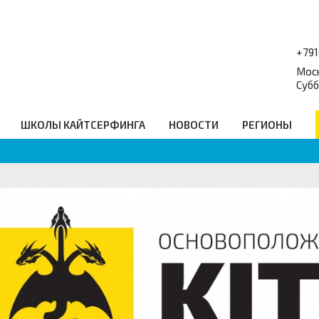
+79
Моск
Субб
ШКОЛЫ КАЙТСЕРФИНГА
НОВОСТИ
РЕГИОНЫ
форум
Балансборды
_
Q
Гидро Аксессуары
равочник
Подарочные сертификаты
еские ссылки
Промо