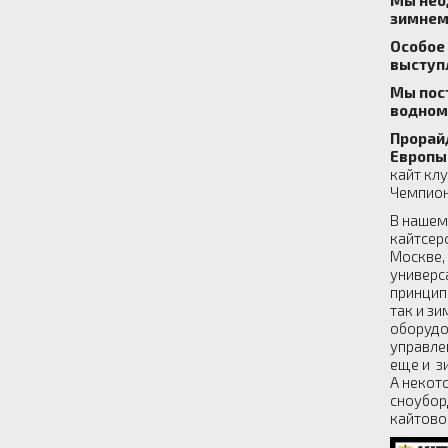
зимнем
Особое
выступ
Мы пос
водном
Прорай
Европы
кайт кл
Чемпион
В нашем
кайтсерф
Москве, 
универс
принцип
так и з
оборудо
управлен
еще и з
А некот
сноубор
кайтово