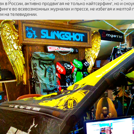
х в России, активно продвигая не только кайтсерфинг, но и сно
финге во всевозможных журналах и прессе, не избегая и желтой 
м на телевидении.