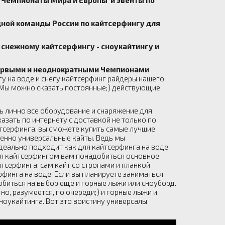
ной команды России по кайтсерфингу для
нежному кайтсерфингу - сноукайтингу и
ервыми и неоднократными Чемпионами
у на воде и снегу кайтсерфинг райдеры нашего
! Мы можно сказать постоянные;) действующие
ть лично все оборудование и снаряжение для
азать по интернету с доставкой не только по
айтсерфинга, вы сможете купить самые лучшие
менно универсальные кайты. Ведь мы
еально подходит как для кайтсерфинга на воде
ся кайтсерфингом вам понадобиться основное
тсерфинга: сам кайт со стропами и планкой
ерфинга на воде. Если вы планируете заниматься
биться на выбор еще и горные лыжи или сноуборд.
, разумеется, по очереди;) и горные лыжи и
ноукайтинга. Вот это воистину универсалы