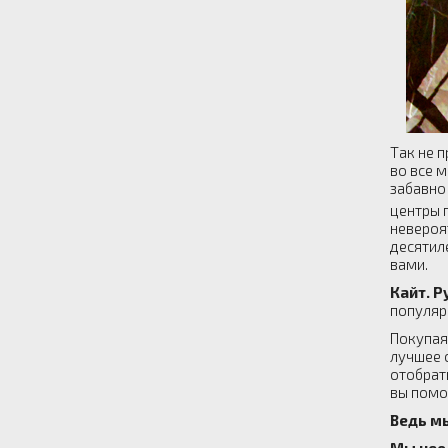
Так не п
во все м
забавно
центры 
невероят
десятил
вами.
Кайт. Р
популяр
Покупая 
лучшее 
отобрат
вы помо
Ведь м
Мы нео