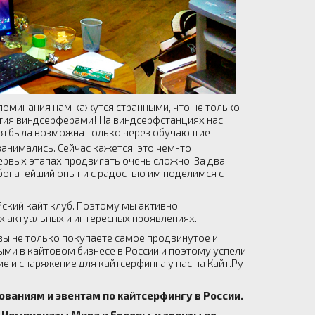
споминания нам кажутся странными, что не только
иятия виндсерферами! На виндсерфстанциях нас
мя была возможна только через обучающие
анимались. Сейчас кажется, это чем-то
ервых этапах продвигать очень сложно. За два
богатейший опыт и с радостью им поделимся с
йский кайт клуб. Поэтому мы активно
х актуальных и интересных проявлениях.
 вы не только покупаете самое продвинутое и
ми в кайтовом бизнесе в России и поэтому успели
 и снаряжение для кайтсерфинга у нас на Кайт.Ру
аниям и эвентам по кайтсерфингу в России.
Чемпионаты Мира и Европы и эвенты по