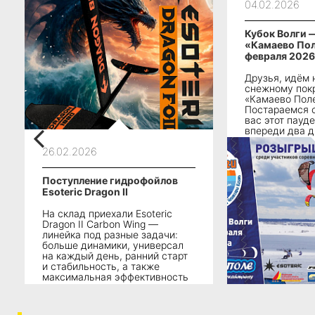
04.02.2026
Кубок Волги —
«Камаево Пол
февраля 2026
Друзья, идём 
снежному пок
«Камаево Поле
Постараемся 
вас этот пауд
впереди два д
соревнований,
26.02.2026
запомнятся и 
атмосферой...
Поступление гидрофойлов
Esoteric Dragon II
На склад приехали Esoteric
Dragon II Carbon Wing —
линейка под разные задачи:
больше динамики, универсал
на каждый день, ранний старт
и стабильность, а также
максимальная эффективность
для пампинга...