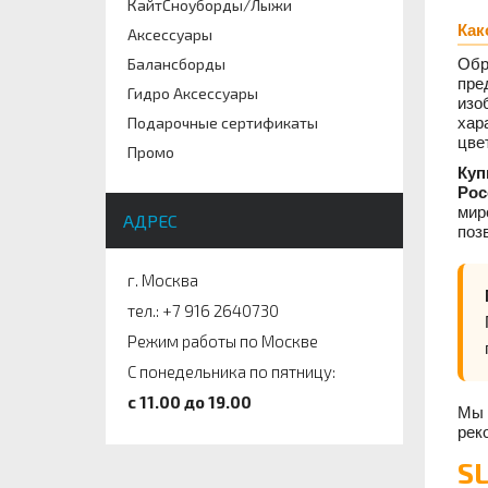
КайтСноуборды/Лыжи
Как
Аксессуары
Обр
Балансборды
пре
Гидро Аксессуары
изо
хар
Подарочные сертификаты
цве
Промо
Куп
Рос
мир
АДРЕС
поз
г. Москва
тел.: +7 916 2640730
Режим работы по Москве
С понедельника по пятницу:
c 11.00 до 19.00
Мы 
рек
S