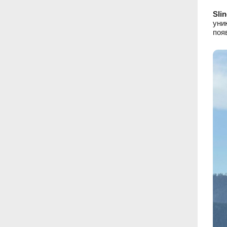
Sli
уни
поя