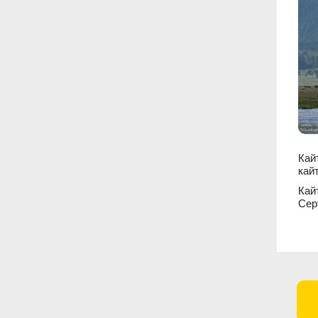
Кай
кай
Кай
Сер