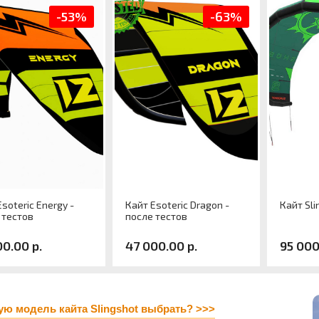
-53%
-63%
soteric Energy -
Кайт Esoteric Dragon -
Кайт Sl
 тестов
после тестов
00.00 р.
47 000.00 р.
95 000
кул
Артикул
Артику
ер
Размер
Разме
ую модель кайта Slingshot выбрать? >>>