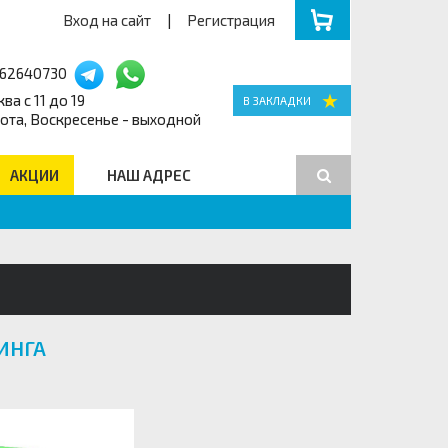
Вход на сайт
|
Регистрация
162640730
ва с 11 до 19
ота, Воскресенье - выходной
АКЦИИ
НАШ АДРЕС
Поиск
ИНГА