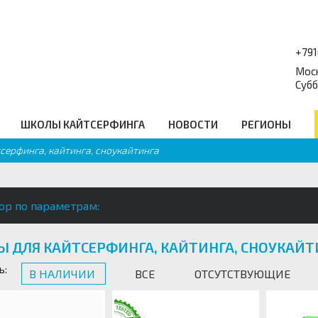
+79
Моск
Субб
ШКОЛЫ КАЙТСЕРФИНГА
НОВОСТИ
РЕГИОНЫ
серфинга, кайтинга, сноукайтинга
форум
Балансборды
_
Q
Гидро Аксессуары
равочник
Подарочные сертификаты
еские ссылки
Промо
ор по параметрам:
Ы ДЛЯ КАЙТСЕРФИНГА, КАЙТИНГА, СНОУКАЙТ
ь:
В НАЛИЧИИ
ВСЕ
ОТСУТСТВУЮЩИЕ