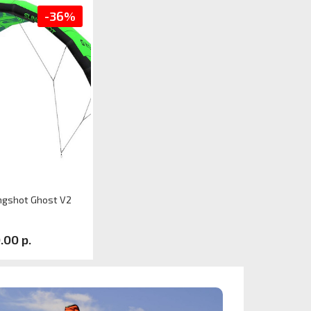
-36%
ingshot Ghost V2
.00 р.
л
р