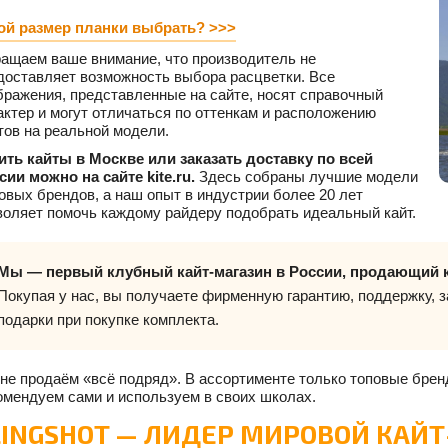
Цвет
ой размер планки выбрать? >>>
ащаем ваше внимание, что производитель не
доставляет возможность выбора расцветки. Все
бражения, представленные на сайте, носят справочный
актер и могут отличаться по оттенкам и расположению
тов на реальной модели.
ить кайты в Москве или заказать доставку по всей
сии можно на сайте kite.ru.
Здесь собраны лучшие модели
овых брендов, а наш опыт в индустрии более 20 лет
воляет помочь каждому райдеру подобрать идеальный кайт.
Мы — первый клубный кайт-магазин в России, продающий к
Покупая у нас, вы получаете фирменную гарантию, поддержку, з
подарки при покупке комплекта.
не продаём «всё подряд». В ассортименте только топовые брен
омендуем сами и используем в своих школах.
LINGSHOT — ЛИДЕР МИРОВОЙ КАЙ