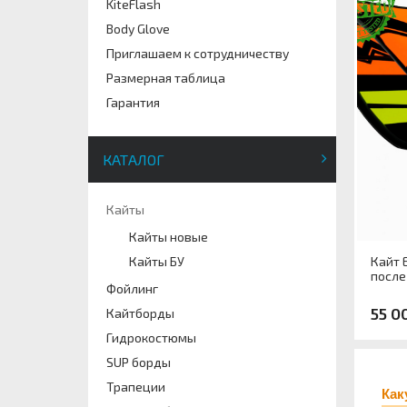
KiteFlash
Body Glove
Приглашаем к сотрудничеству
Размерная таблица
Гарантия
КАТАЛОГ
Кайты
Кайты новые
Кайт E
Кайты БУ
после
Фойлинг
55 0
Кайтборды
Гидрокостюмы
SUP борды
Арти
Трапеции
Разм
Как