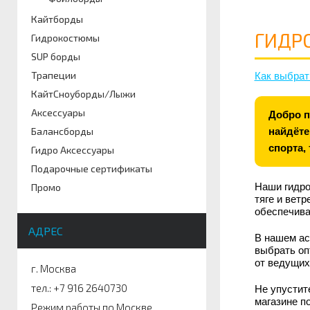
Артикул
Кайтборды
ГИДР
Гидрокостюмы
SUP борды
Трапеции
Как выбра
КайтСноуборды/Лыжи
Аксессуары
Добро п
найдёте
Балансборды
спорта, 
Гидро Аксессуары
Подарочные сертификаты
Наши гидро
Промо
тяге и вет
обеспечива
АДРЕС
В нашем ас
выбрать оп
от ведущих 
г. Москва
тел.: +7 916 2640730
Не упустит
магазине п
Режим работы по Москве