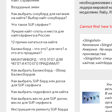
Кайт справочник
необходимоевам об
Воздушные змеи
лидера мировой к
моделями: Rally, RP
Как выбрать сноуборд для катания
на кайте? Выбор кайт сноуборда?
Что такое SUP сёрфинг?
Cannot find 'new' t
Лучшие кайт-споты и места для
кайтсёрфинга в России
«Slingshot»
12 причин кататься на кайте
Компания «Slings
Балансборд - что это? для чего? и
Америке. На миро
кто его придумал?
производства.
«Slingshot» спец
МАУНТИНБОРД - ЧТО ЭТО? ДЛЯ
кайтов, кайтборд
ЧЕГО? И КТО ЕГО ПРИДУМАЛ?
Как выбрать Балансборд - Обзор
Балансбордов
Как выбрать SUP борд или доска
Уник
для SUP серфинга
вел
Как выбрать гидрофоил для кайта
В н
кай
Как выбрать весло для SUP доски,
орга
весло для SUP серфинга
прим
Инструкция по ремонту SUP борда
долг