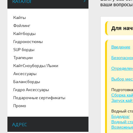
КАТАЛОГ
ваши вопросы
Кайты
Фойлинг
Для на
Кайтборды
Гидрокостюмы
Введение
SUP борды
Трапеции
Безопасно
КайтСноуборды/Лыжи
Определен
Аксессуары
Выбор мес
Балансборды
Гидро Аксессуары
Подготовка
Сборка кай
Подарочные сертификаты
Запуск кай
Промо
Водный ст
Бодидраг
Водный ст
АДРЕС
Возможные