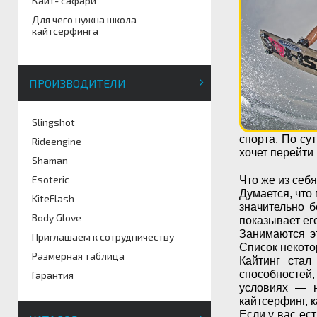
Кайт- сафари
Для чего нужна школа
кайтсерфинга
ПРОИЗВОДИТЕЛИ
Slingshot
спорта. По сут
Rideengine
хочет перейти
Shaman
Esoteric
Что же из себя
Думается, что 
KiteFlash
значительно б
Body Glove
показывает его
Занимаются э
Приглашаем к сотрудничеству
Список некот
Размерная таблица
Кайтинг стал
способностей,
Гарантия
условиях — н
кайтсерфинг, к
Если у вас ес