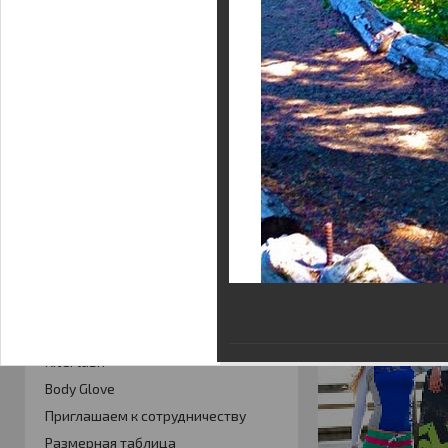
Фотогалерея
Кайт видео
Кайт - форум
Кайт FAQ
Кайт справочник
Тематические ссылки
ПРОИЗВОДИТЕЛИ
Slingshot
Rideengine
Shaman
Esoteric
KiteFlash
Body Glove
Приглашаем к сотрудничеству
Размерная таблица