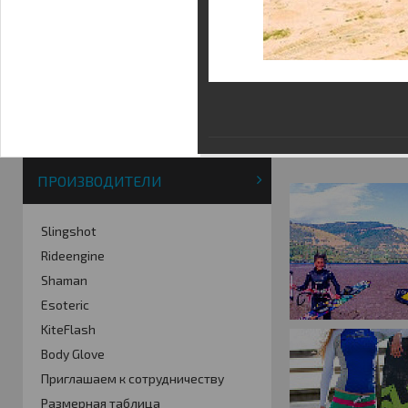
Фотогалерея
Кайт видео
Кайт - форум
Кайт FAQ
Кайт справочник
Тематические ссылки
ПРОИЗВОДИТЕЛИ
Slingshot
Rideengine
Shaman
Esoteric
KiteFlash
Body Glove
Приглашаем к сотрудничеству
Размерная таблица