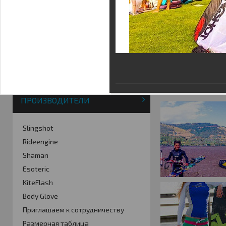
Фотогалерея
Кайт видео
Кайт - форум
Кайт FAQ
Кайт справочник
Тематические ссылки
ПРОИЗВОДИТЕЛИ
Slingshot
Rideengine
Shaman
Esoteric
KiteFlash
Body Glove
Приглашаем к сотрудничеству
Размерная таблица