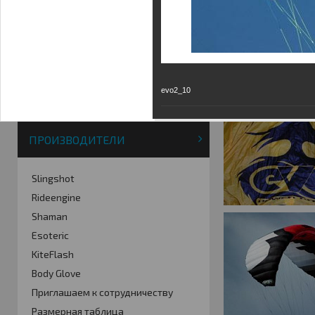
Фотогалерея
Кайт видео
Кайт - форум
Кайт FAQ
Кайт справочник
evo2_10
Тематические ссылки
ПРОИЗВОДИТЕЛИ
Slingshot
Rideengine
Shaman
Esoteric
KiteFlash
Body Glove
Приглашаем к сотрудничеству
Размерная таблица