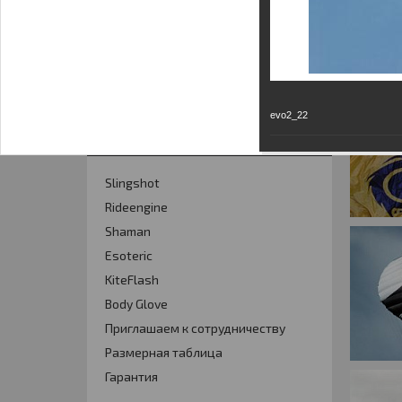
Кайт - форум
Кайт FAQ
Кайт справочник
Тематические ссылки
evo2_22
ПРОИЗВОДИТЕЛИ
Slingshot
Rideengine
Shaman
Esoteric
KiteFlash
Body Glove
Приглашаем к сотрудничеству
Размерная таблица
Гарантия