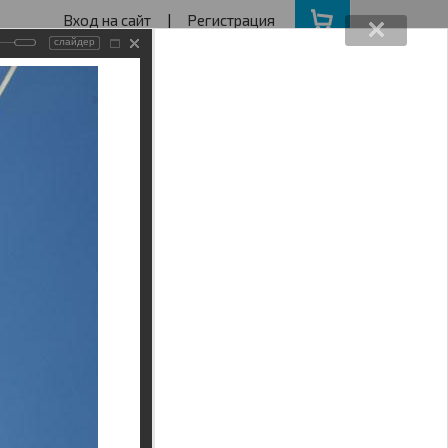
Вход на сайт
|
Регистрация
слайдер
162640730
ва с 11 до 19
ота, Воскресенье - выходной
АКЦИИ
НАШ АДРЕС
Поиск