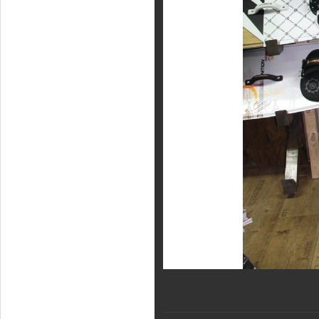
Фотогалерея
Кайт видео
Кайт - форум
Кайт FAQ
Кайт справочник
Тематические ссылки
ПРОИЗВОДИТЕЛИ
Slingshot
Rideengine
Shaman
Esoteric
KiteFlash
Body Glove
Приглашаем к сотрудничеству
Размерная таблица