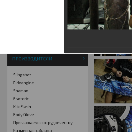
Фотогалерея
Кайт видео
Кайт - форум
Кайт FAQ
Кайт справочник
Тематические ссылки
ПРОИЗВОДИТЕЛИ
Slingshot
Rideengine
Shaman
Esoteric
KiteFlash
Body Glove
Приглашаем к сотрудничеству
Размерная таблица