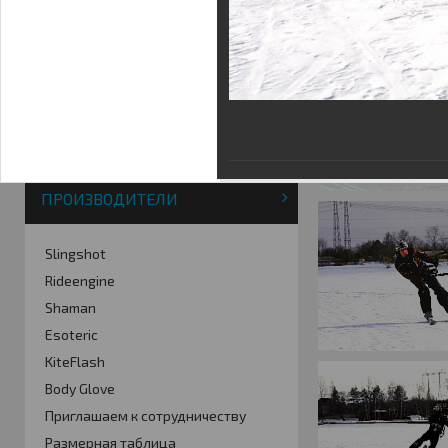
Фотогалерея
Кайт видео
Кайт - форум
Кайт FAQ
Кайт справочник
Тематические ссылки
ПРОИЗВОДИТЕЛИ
Slingshot
Rideengine
Shaman
Esoteric
KiteFlash
Body Glove
Приглашаем к сотрудничеству
Размерная таблица