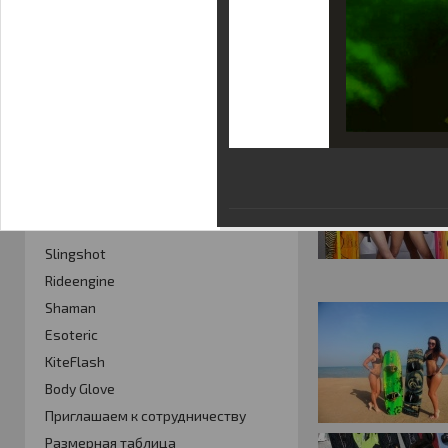
Фотогалерея
Кайт видео
Кайт - форум
Кайт FAQ
Кайт справочник
Тематические ссылки
ПРОИЗВОДИТЕЛИ
Slingshot
Rideengine
Shaman
Esoteric
KiteFlash
Body Glove
Приглашаем к сотрудничеству
Размерная таблица