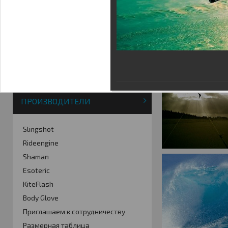
Фотогалерея
Кайт видео
Кайт - форум
Кайт FAQ
Кайт справочник
Тематические ссылки
ПРОИЗВОДИТЕЛИ
Slingshot
Rideengine
Shaman
Esoteric
KiteFlash
Body Glove
Приглашаем к сотрудничеству
Размерная таблица