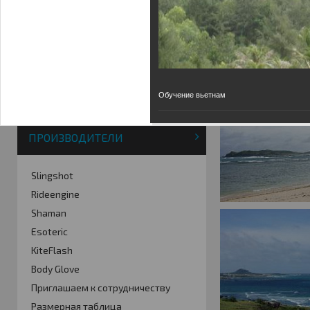
Фотогалерея
Кайт видео
Кайт - форум
Кайт FAQ
Кайт справочник
Тематические ссылки
Обучение вьетнам
ПРОИЗВОДИТЕЛИ
Slingshot
Rideengine
Shaman
Esoteric
KiteFlash
Body Glove
Приглашаем к сотрудничеству
Размерная таблица