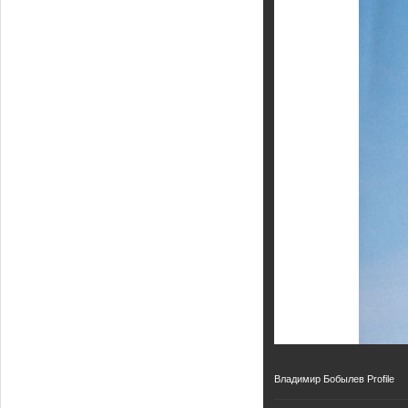
Кайт - форум
Кайт FAQ
Кайт справочник
Тематические ссылки
ПРОИЗВОДИТЕЛИ
Slingshot
Rideengine
Shaman
Esoteric
KiteFlash
Body Glove
Приглашаем к сотрудничеству
Размерная таблица
Владимир Бобылев Profile
Гарантия