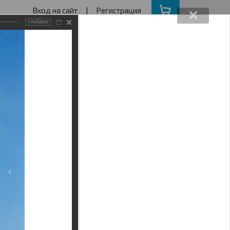
Вход на сайт
|
Регистрация
слайдер
162640730
ва с 11 до 19
ота, Воскресенье - выходной
АКЦИИ
НАШ АДРЕС
Поиск