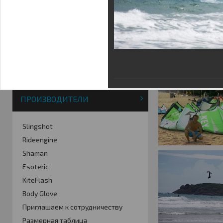
Фотогалерея
Кайт видео
Кайт - форум
Кайт FAQ
Кайт справочник
Тематические ссылки
ПРОИЗВОДИТЕЛИ
Slingshot
Rideengine
Shaman
Esoteric
KiteFlash
Body Glove
Приглашаем к сотрудничеству
Размерная таблица