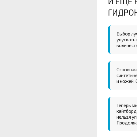
И ЕЩЕ 
ГИДРО
Выбор лу
упускать 
количест
Основная 
синтетич
и кожей. 
Теперь м
кайтборд
нельзя уп
Продолж