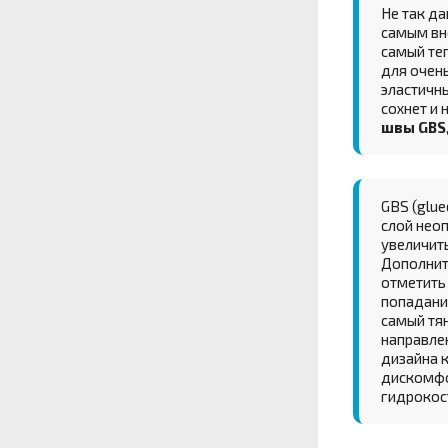
Не так д
самым вне
самый те
для очень
эластичн
сохнет и
швы GBS
GBS (glue
слой неоп
увеличит
Дополните
отметить
попадани
самый тян
направлен
дизайна 
дискомфо
гидрокост