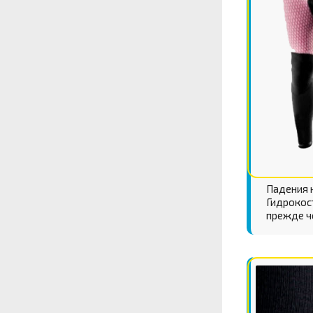
Падения н
Гидрокос
прежде че