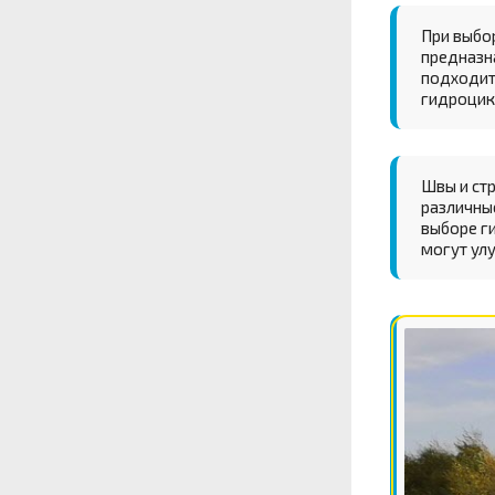
При выбо
предназн
подходит 
гидроцик
Швы и ст
различные
выборе г
могут ул