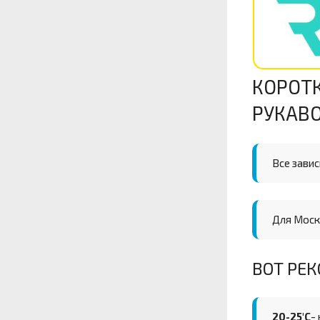
КОРОТ
РУКАВ
Все завис
Для Моск
ВОТ РЕ
20-25'С
-