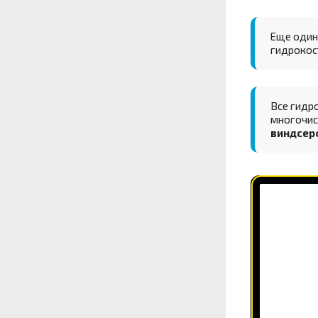
Еще один
гидрокост
Все гидр
многочисл
виндсерф