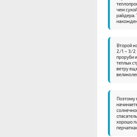
теплопро
чем сухой
райдера. 
нахождени
Второй к
2/1 – 3/
проруби 
теплых ст
ветру еще
великоле
Поэтому 
начинаете
солнечно
спасател
хорошо пл
перчатках