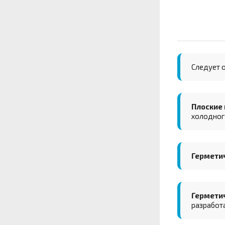
Следует о
Плоские
холодного
Гермети
Гермети
разработ