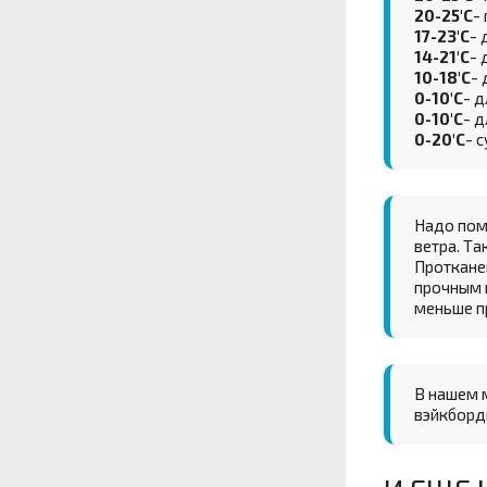
20-25'С
-
17-23'С
- 
14-21'С
- 
10-18'С
-
0-10'С
- 
0-10'С
- д
0-20'С
- 
Надо помн
ветра. Та
Проткане
прочным 
меньше п
В нашем 
вэйкборди