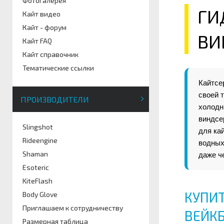
Фотогалерея
ГИ
Кайт видео
Кайт - форум
ВИ
Кайт FAQ
Кайт справочник
Тематические ссылки
Кайтсе
своей т
ПРОИЗВОДИТЕЛИ
холодн
виндсе
Slingshot
для ка
Rideengine
водных
Shaman
даже ч
Esoteric
KiteFlash
КУПИТ
Body Glove
Приглашаем к сотрудничеству
ВЕЙКБ
Размерная таблица