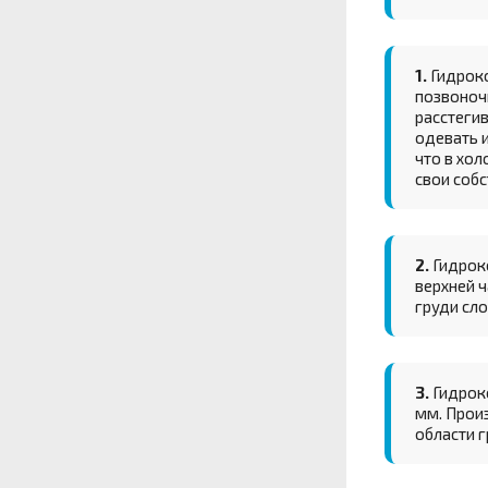
1.
Гидроко
позвоноч
расстегив
одевать и
что в хо
свои соб
2.
Гидроко
верхней ч
груди сл
3.
Гидроко
мм. Произ
области г