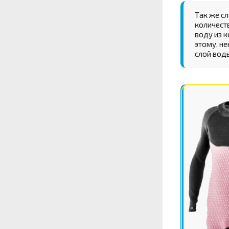
Так же сл
количеств
воду из к
этому, н
слой воды