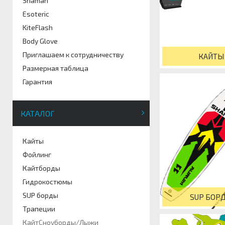
Shaman
Esoteric
KiteFlash
Body Glove
Приглашаем к сотрудничеству
КАЙТЫ
Размерная таблица
Гарантия
КАТАЛОГ
Кайты
Фойлинг
Кайтборды
Гидрокостюмы
SUP борды
SUP БОР
Трапеции
КайтСноуборды/Лыжи