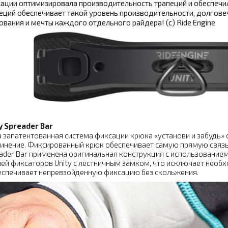
ации оптимизировала производительность трапеций и обеспечи
еций обеспечивает такой уровень производительности, долгове
ования и мечты каждого отдельного райдера! (с) Ride Engine
y Spreader Bar
 запатентованная система фиксации крюка «установи и забудь» 
инение. Фиксированный крюк обеспечивает самую прямую связь 
ader Bar применена оригинальная конструкция с использование
ей фиксаторов Unity с лестничным замком, что исключает нео
еспечивает непревзойденную фиксацию без скольжения.