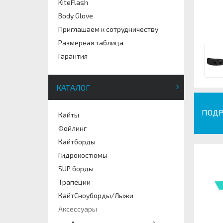
KiteFlash
Body Glove
Приглашаем к сотрудничеству
Размерная таблица
Гарантия
КАТАЛОГ
ПОДР
Кайты
Фойлинг
Кайтборды
Гидрокостюмы
SUP борды
Трапеции
КайтСноуборды/Лыжи
Аксессуары