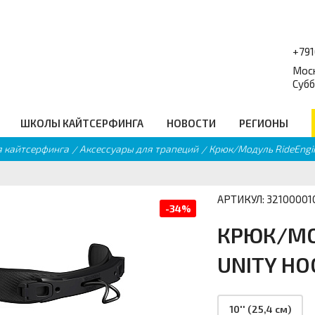
+79
Моск
Субб
ШКОЛЫ КАЙТСЕРФИНГА
НОВОСТИ
РЕГИОНЫ
я кайтсерфинга
Аксессуары для трапеций
Крюк/Модуль RideEngin
форум
Балансборды
_
Q
Гидро Аксессуары
равочник
Подарочные сертификаты
еские ссылки
Промо
АРТИКУЛ: 32100001
-34%
КРЮК/МОД
UNITY HO
10'' (25,4 см)