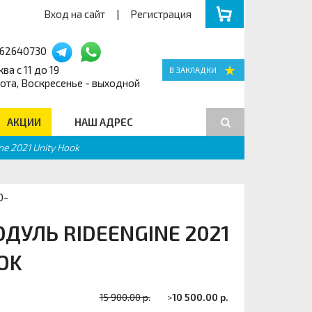
Вход на сайт
|
Регистрация
162640730
ва с 11 до 19
ота, Воскресенье - выходной
АКЦИИ
НАШ АДРЕС
e 2021 Unity Hook
Поиск
0-
УЛЬ RIDEENGINE 2021
OK
15 900.00 р.
>
10 500.00 р.