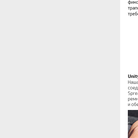
фикс
трап
треб
Unit
Наша
соед
Spre
ремн
и об