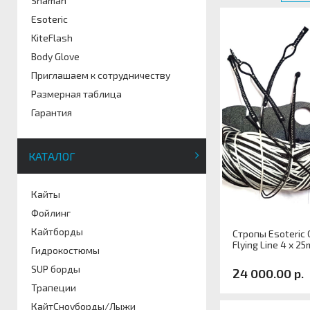
Shaman
Esoteric
KiteFlash
Body Glove
Приглашаем к сотрудничеству
Размерная таблица
Гарантия
КАТАЛОГ
Кайты
Фойлинг
Кайтборды
Стропы Esoteric 
Flying Line 4 x 25
Гидрокостюмы
SUP борды
24 000.00 р.
Трапеции
КайтСноуборды/Лыжи