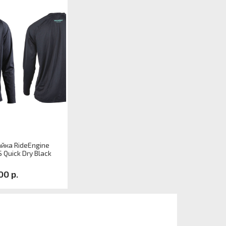
йка RideEngine
S Quick Dry Black
00 р.
л
р