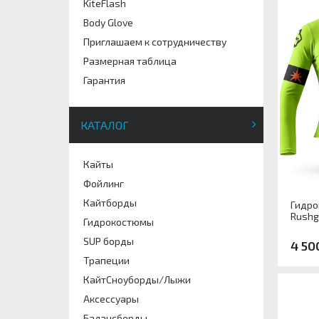
KiteFlash
Body Glove
Приглашаем к сотрудничеству
Размерная таблица
Гарантия
КАТАЛОГ
Кайты
Фойлинг
Кайтборды
Гидро
Rushg
Гидрокостюмы
SUP борды
4 50
Трапеции
КайтСноуборды/Лыжи
Арти
Аксессуары
Разм
Балансборды