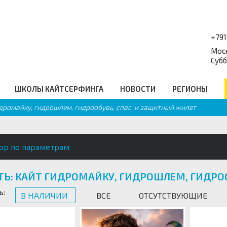
+79
Моск
Субб
ШКОЛЫ КАЙТСЕРФИНГА
НОВОСТИ
РЕГИОНЫ
идромайку, гидрошлем, гидрообувь, спас. и защитный жилет
форум
Балансборды
_
Q
Гидро Аксессуары
равочник
Подарочные сертификаты
еские ссылки
Промо
ор по параметрам:
ТЬ: КАЙТ ГИДРОМАЙКУ, ГИДРОШЛЕМ, ГИДРО
ь:
В НАЛИЧИИ
ВСЕ
ОТСУТСТВУЮЩИЕ