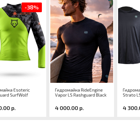
-38%
майка Esoteric
Гидромайка RideEngine
Гидрома
uard SurfWolf
Vapor LS Rashguard Black
Strato L
0.00 р.
4 000.00 р.
4 300.
кул
Артикул
Артику
ер
Размер
Разме