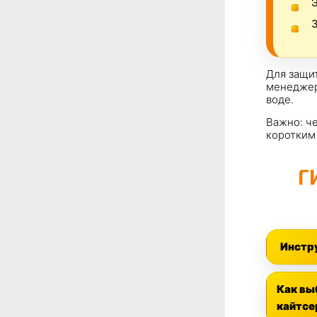
Э
З
Для защит
менеджер
воде.
Важно: ч
коротким
Г
Инстр
Как вы
кайтсе