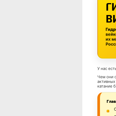
Г
В
Гид
вейк
их м
Росс
У нас ест
Чем они 
активных 
катание 
Глав
С