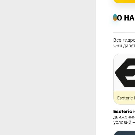
О Н
Все гидр
Они дарят
Esoteric
Esoteric
и
движения
условий 