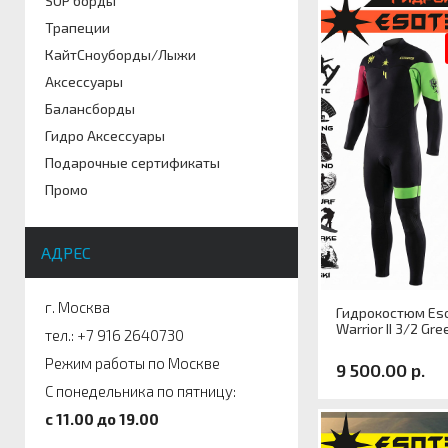
SUP борды
Артикул
Трапеции
Размер
КайтСноуборды/Лыжи
Аксессуары
Балансборды
Гидро Аксессуары
Подарочные сертификаты
Промо
АДРЕС
г. Москва
Гидрокостюм Eso
Warrior II 3/2 Gr
тел.: +7 916 2640730
Режим работы по Москве
9 500.00 р.
С понедельника по пятницу:
c 11.00 до 19.00
Артикул