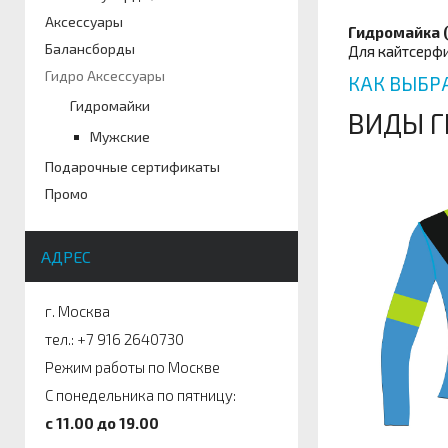
Артикул
Аксессуары
Размер
Гидромайка (
Балансборды
Для кайтсерфи
Гидро Аксессуары
КАК ВЫБР
Гидромайки
ВИДЫ Г
Мужские
Подарочные сертификаты
Промо
АДРЕС
г. Москва
тел.: +7 916 2640730
Режим работы по Москве
С понедельника по пятницу:
c 11.00 до 19.00