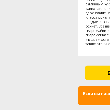
с длинным рук
таких как пол
вдохновлять в
Классическая 
поддается сти
сохнет. Все ш
гидромайки и
гидромайка сн
мышцам остыть
также отлично
Если вы на