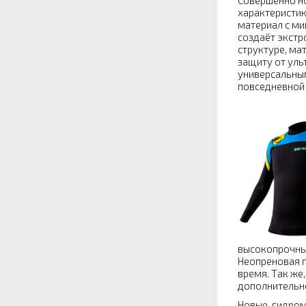
Совершенно но
характеристик
материал с ми
создаёт экстр
структуре, ма
защиту от уль
универсальным
повседневной 
высокопрочных
Неопреновая г
время. Так же
дополнительн
Новые гидрома