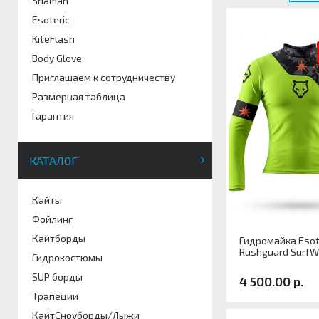
Shaman
Esoteric
KiteFlash
Body Glove
Приглашаем к сотрудничеству
Размерная таблица
Гарантия
КАТАЛОГ
Кайты
Фойлинг
Кайтборды
Гидромайка Esot
Rushguard SurfW
Гидрокостюмы
SUP борды
4 500.00 р.
Трапеции
КайтСноуборды/Лыжи