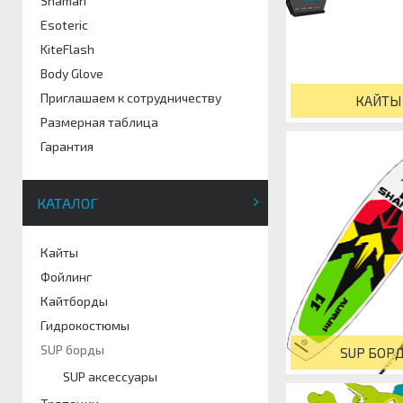
Shaman
Esoteric
KiteFlash
Body Glove
Приглашаем к сотрудничеству
КАЙТЫ
Размерная таблица
Гарантия
КАТАЛОГ
Кайты
Фойлинг
Кайтборды
Гидрокостюмы
SUP борды
SUP БОР
SUP аксессуары