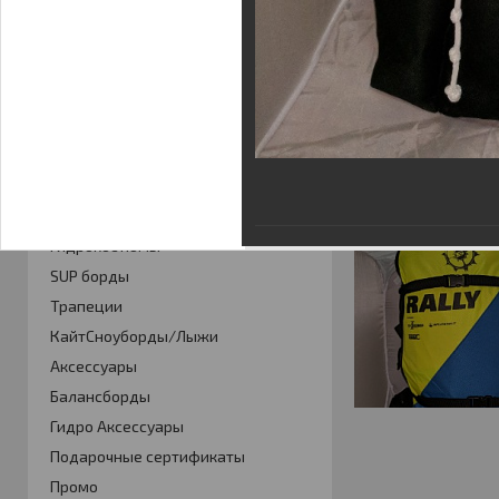
Гарантия
КАТАЛОГ
Кайты
Фойлинг
Кайтборды
Гидрокостюмы
SUP борды
Трапеции
КайтСноуборды/Лыжи
Аксессуары
Балансборды
Гидро Аксессуары
Подарочные сертификаты
Промо