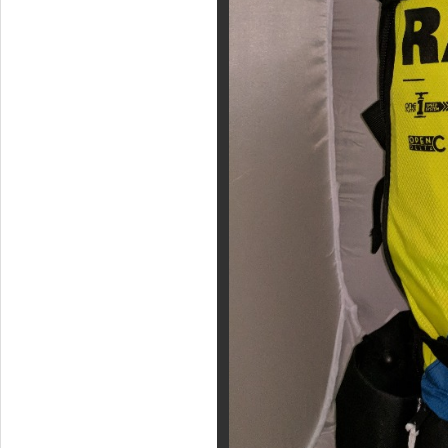
Фотогалерея
Кайт видео
Кайт - форум
Кайт FAQ
Кайт справочник
Тематические ссылки
ПРОИЗВОДИТЕЛИ
Slingshot
Rideengine
Shaman
Esoteric
KiteFlash
Body Glove
Приглашаем к сотрудничеству
Размерная таблица