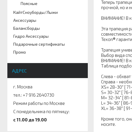
Теперь трапеци
Поясные
прочной, но и 
КайтСноуборды/Лыжи
ВНИМАНИЕ! В к
Аксессуары
Балансборды
Эта трапеция р
совместимости
Гидро Аксессуары
Texon® гаранти
Подарочные сертификаты
Трапеция униве
Промо
Выбор вида спо
ВНИМАНИЕ! В к
Таблица подбо
АДРЕС
Слева - обхват
Справа - необх
г. Москва
XS= 28-30" [ 71
S= 30-32" [ 76-8
тел.: +7 916 2640730
M= 32-34" [ 81-
L= 34-36" [ 86-9
Режим работы по Москве
XL= 36-38" [ 91-
С понедельника по пятницу:
Кроме того, он
c 11.00 до 19.00
носите.