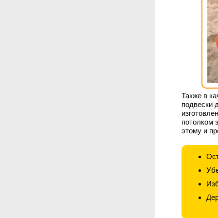
Также в ка
подвески д
изготовлен
потолком э
этому и пр
Ост
Убе
Изб
Дер