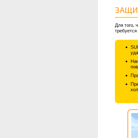
ЗАЩИ
Для того, 
требуется
SUP
уда
Нан
пов
Пра
При
хол