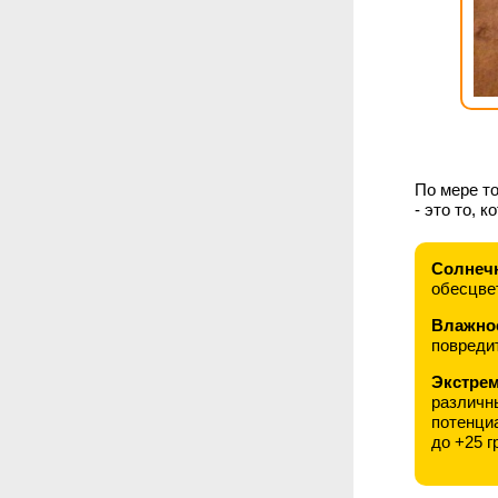
По мере то
- это то, 
Солнечн
обесцве
Влажно
повреди
Экстре
различн
потенци
до +25 г