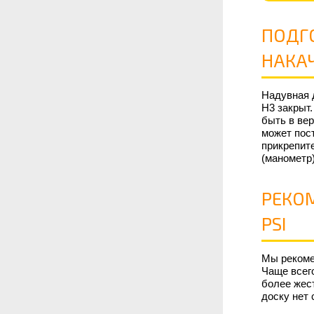
ПОДГ
НАКА
Надувная 
H3 закрыт.
быть в ве
может пост
прикрепите
(манометр)
РЕКО
PSI
Мы рекомен
Чаще всего
более жест
доску нет 