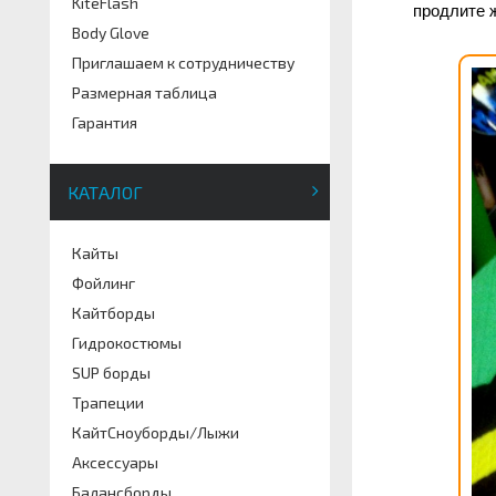
KiteFlash
продлите ж
Body Glove
Приглашаем к сотрудничеству
Размерная таблица
Гарантия
КАТАЛОГ
Кайты
Фойлинг
Кайтборды
Гидрокостюмы
SUP борды
Трапеции
КайтСноуборды/Лыжи
Аксессуары
Балансборды