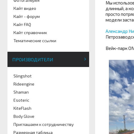
Фотогалерея
Мы использов
длинный, а к
Кайт видео
просто потря
Кайт - форум
модели застав
Кайт FAQ
Александр Ни
Кайт справочник
Петрозаводс
Тематические ссылки
Вейк-парк ON
ПРОИЗВОДИТЕЛИ
Slingshot
Rideengine
Shaman
Esoteric
KiteFlash
Body Glove
Приглашаем к сотрудничеству
Размерная таблица