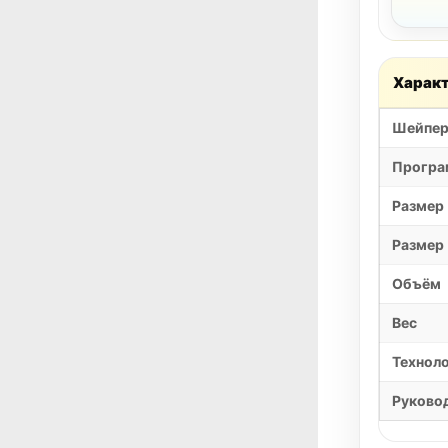
Харак
Шейпе
Програ
Размер
Размер 
Объём
Вес
Технол
Руковод