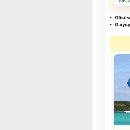
Фоилбо
Объём
Ощуще