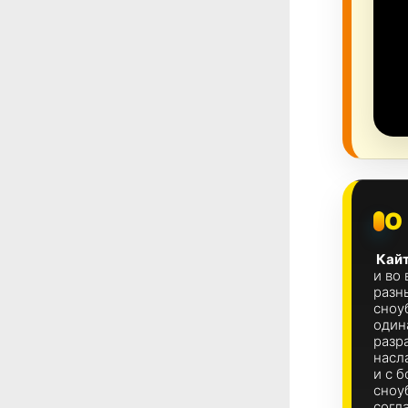
О
Кайт
и во
разн
cноу
один
разр
насл
и c 
сноу
согл