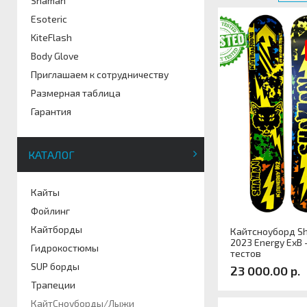
Shaman
Esoteric
KiteFlash
Body Glove
Приглашаем к сотрудничеству
Размерная таблица
Гарантия
КАТАЛОГ
Кайты
Фойлинг
Кайтборды
Кайтсноуборд S
2023 Energy ExB 
Гидрокостюмы
тестов
SUP борды
23 000.00 р.
Трапеции
КайтСноуборды/Лыжи