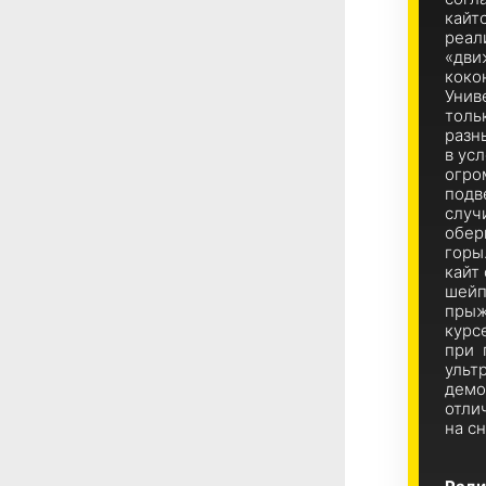
кайт
реал
«дви
коко
Унив
толь
разн
в ус
огро
подв
случ
обер
горы
кайт
шейп
прыж
курс
при 
ульт
демо
отли
на сн