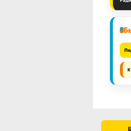
Ради
Б
По
К