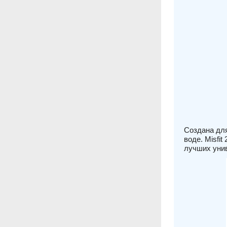
Создана для
воде. Misfi
лучших унив