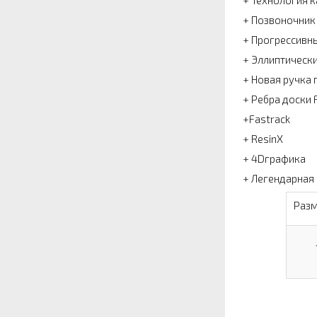
+ Технология 
+ Позвоночник
+ Прогрессивн
+ Эллиптическ
+ Новая ручка 
+ Ребра доски 
+Fastrack
+ ResinX
+ 4Dграфика
+ Легендарная 
Разм