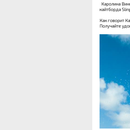
Каролина Винк
кайтборда Slin
Как говорит Ка
Получайте удов