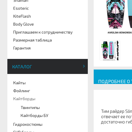
Shaman
Esoteric
KiteFlash
Body Glove
Приглашаем к сотрудничеству
Размерная таблица
Гарантия
КАТАЛОГ
ПОДРОБНЕЕ О
Кайты
Фойлинг
Кайтборды
Твинтипы
Тим райдер Sli
Кайтборды БУ
отвечает ее по
достаточно ги
Гидрокостюмы