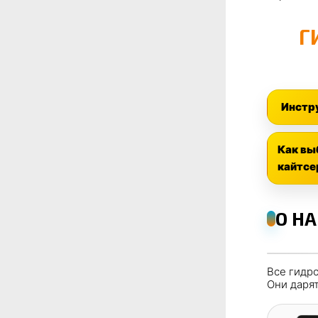
Г
Инстр
Как вы
кайтсе
О Н
Все гидр
Они дарят