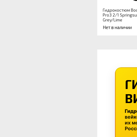
Гидрокостюм Bod
Pro3 2/1 Springsu
Grey/Lime
Нет в наличии
Артикул
Назначение
гидрокостюма
Г
В
Гид
вейк
их м
Росс