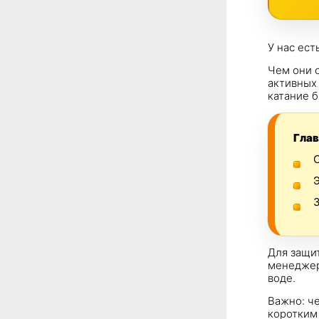
У нас ест
Чем они 
активных 
катание 
Глав
С
Э
З
Для защит
менеджер
воде.
Важно: ч
коротким