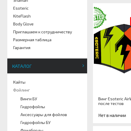
Shaman
Esoteric
KiteFlash
Body Glove
Приглашаем к сотрудничеству
Размерная таблица
Гарантия
КАТАЛОГ
Кайты
Фойлинг
Винг Esoteric Air
Винги БУ
после тестов
Гидрофойлы
Аксессуары для фойлов
Нет в наличии
Гидрофойлы БУ
Фоилборды
Артикул